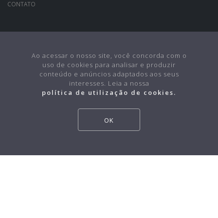
CONTATO
CONTATO
(24) 2231-6491
Ao acessar o nosso site, você concorda com o
uso de cookies para analisar e produzir
(24) 98855-1230
conteúdo e anúncios adaptados aos seus
interesses. Leia a nossa
adtec@grupoadtec.com.br
política de utilização de cookies
REDES SOCIAIS
OK
©2026
ADTEC
- Todos os direitos reservados.
Desenvolvido por